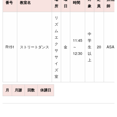
番号
教室名
時間
所
日
象
員
師
リ
ズ
ム
中
エ
11:45
学
ク
R151
ストリートダンス
金
～
生
20
ASAM
サ
12:30
以
サ
上
イ
ズ
室
月
月謝
回数
休講日