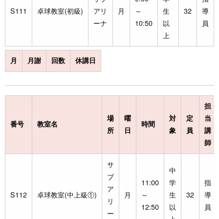
S111
卓球教室(初級)
アリ
月
～
生
32
導
ーナ
10:50
以
員
上
月
月謝
回数
休講日
担
場
曜
対
定
当
番号
教室名
時間
所
日
象
員
講
師
サ
中
ブ
11:00
学
指
ア
S112
卓球教室(中上級①)
月
～
生
32
導
リ
12:50
以
員
ー
上