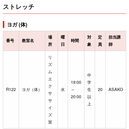
ストレッチ
ヨガ (体)
場
曜
対
定
担当講
番号
教室名
時間
所
日
象
員
師
リ
ズ
ム
中
エ
19:00
学
ク
R122
ヨガ（体）
水
～
生
20
ASAKO
サ
20:00
以
サ
上
イ
ズ
室