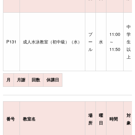
中
プ
11:00
学
P131
成人水泳教室（初中級）（水）
ー
水
～
生
ル
11:50
以
上
月
月謝
回数
休講日
場
曜
対
番号
教室名
時間
所
日
象