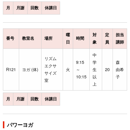
月
月謝
回数
休講日
曜
対
定
担当
番号
教室名
場所
時間
日
象
員
講師
中
リズム
9:15
学
森
エクサ
R121
ヨガ (体)
火
～
生
20
由希
サイズ
10:15
以
子
室
上
月
月謝
回数
休講日
パワーヨガ