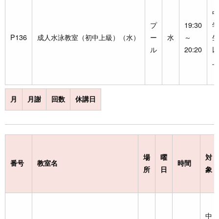
中
プ
19:30
学
P136
成人水泳教室（初中上級）（水）
ー
水
～
生
ル
20:20
以
上
月
月謝
回数
休講日
場
曜
対
番号
教室名
時間
所
日
象
中