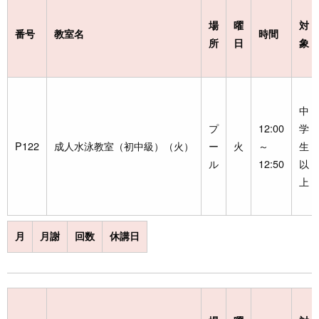
場
曜
対
番号
教室名
時間
所
日
象
中
プ
12:00
学
P122
成人水泳教室（初中級）（火）
ー
火
～
生
ル
12:50
以
上
月
月謝
回数
休講日