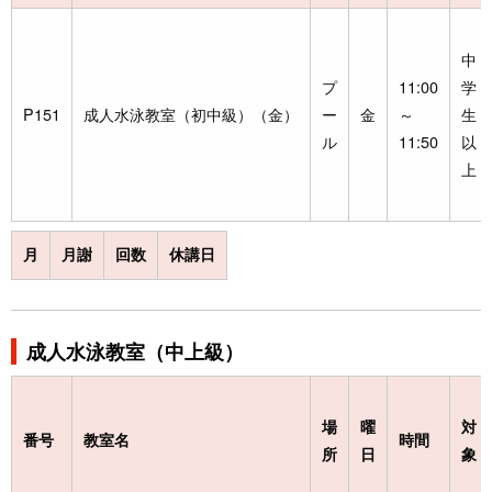
中
プ
11:00
学
P151
成人水泳教室（初中級）（金）
ー
金
～
生
ル
11:50
以
上
月
月謝
回数
休講日
成人水泳教室（中上級）
場
曜
対
番号
教室名
時間
所
日
象