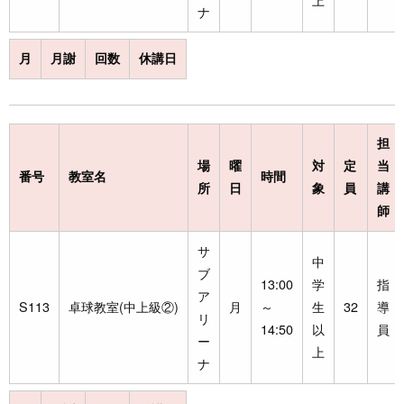
ナ
月
月謝
回数
休講日
担
場
曜
対
定
当
番号
教室名
時間
所
日
象
員
講
師
サ
中
ブ
13:00
学
指
ア
S113
卓球教室(中上級②)
月
～
生
32
導
リ
14:50
以
員
ー
上
ナ