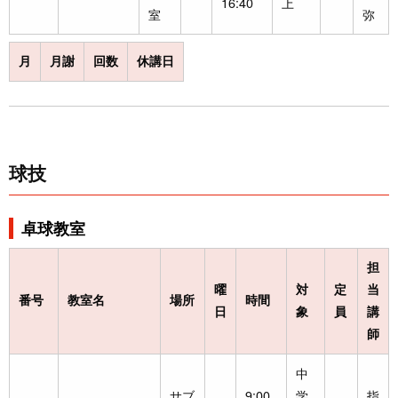
16:40
上
室
弥
月
月謝
回数
休講日
球技
卓球教室
担
曜
対
定
当
番号
教室名
場所
時間
日
象
員
講
師
中
サブ
9:00
学
指