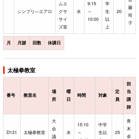
ムエ
9:15
学
藤
シンプリ―エアロ
クサ
水
～
生
20
玲
サイ
10:00
以
子
ズ室
上
月
月謝
回数
休講日
太極拳教室
担
場
曜
定
当
番号
教室名
時間
対象
所
日
員
講
師
大
青
15:10
中学
会
木
D131
太極拳教室
水
～
生以
25
議
卓