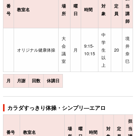
番
場
曜
対
定
当
教室名
時間
号
所
日
象
員
講
師
中
大
境
学
会
9:15-
井
オリジナル健康体操
月
生
20
議
10:15
奈
以
室
巳
上
月
月謝
回数
休講日
カラダすっきり体操・シンプリ―エアロ
担
場
曜
対
定
当
番号
教室名
時間
所
日
象
員
講