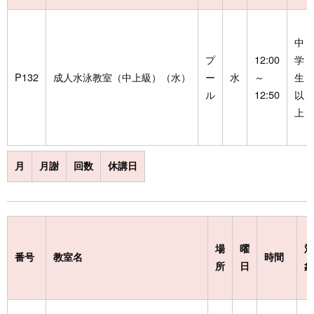
中
プ
12:00
学
P132
成人水泳教室（中上級）（水）
ー
水
～
生
ル
12:50
以
上
月
月謝
回数
休講日
場
曜
対
番号
教室名
時間
所
日
象