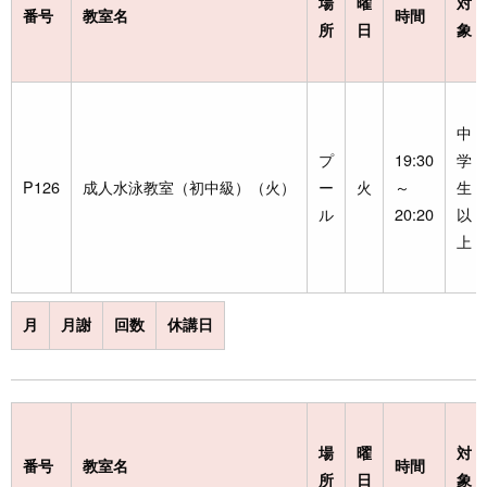
場
曜
対
番号
教室名
時間
所
日
象
中
プ
19:30
学
P126
成人水泳教室（初中級）（火）
ー
火
～
生
ル
20:20
以
上
月
月謝
回数
休講日
場
曜
対
番号
教室名
時間
所
日
象