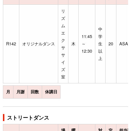
リ
ズ
ム
中
エ
11:45
学
ク
R142
オリジナルダンス
木
～
生
20
ASAM
サ
12:30
以
サ
上
イ
ズ
室
月
月謝
回数
休講日
ストリートダンス
場
曜
対
定
担当