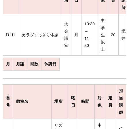
師
中
大
10:30
学
会
～
境
D111
カラダすっきり体操
月
生
20
議
11：
井
以
室
30
上
月
月謝
回数
休講日
担
番
曜
対
定
当
教室名
場所
時間
号
日
象
員
講
師
リズ
中
佐