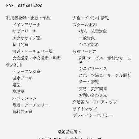
FAX：047-461-4220
利用者登録・更新・予約
大会・イベント情報
メインアリーナ
スクール案内
サブアリーナ
幼児・児童対象
エクササイズ室
一般対象
多目的室
シニア対象
弓道・アーチェリー場
各種サービス
大会議室・小会議室・和室
割引サービス・便利なサービ
ス
個人利用
シニアサービス
トレーニング室
スポーツ協会・サークル紹介
温水プール
チーム情報
浴室
救急・災害関連
卓球室
お問い合わせ先
バドミントン
交通案内・フロアマップ
弓道・アーチェリー
サイトマップ
資料展示室
プライバシーポリシー
指定管理者：