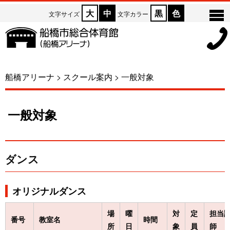
大
中
黒
色
文字サイズ
文字カラー
船橋アリーナ
>
スクール案内
>
一般対象
一般対象
ダンス
オリジナルダンス
場
曜
対
定
担当
番号
教室名
時間
所
日
象
員
師