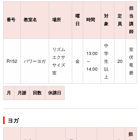
担
曜
対
定
当
番号
教室名
場所
時間
日
象
員
講
師
中
リズム
室
13:00
学
エクサ
伏
R152
パワーヨガ
金
～
生
20
サイズ
竜
14:00
以
室
磨
上
月
月謝
回数
休講日
ヨガ
担