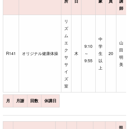
所
日
象
員
講
師
リ
ズ
ム
中
エ
山
9:10
学
ク
田
R141
オリジナル健康体操
木
～
生
20
サ
明
9:55
以
サ
美
上
イ
ズ
室
月
月謝
回数
休講日
担