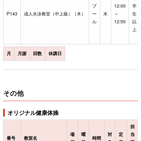
プ
12:00
学
P143
成人水泳教室（中上級）（木）
ー
木
～
生
ル
12:50
以
上
月
月謝
回数
休講日
その他
オリジナル健康体操
担
場
曜
対
定
当
番号
教室名
時間