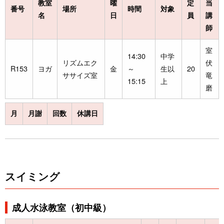
教室
曜
定
当
番号
場所
時間
対象
名
日
員
講
師
室
14:30
中学
リズムエク
伏
R153
ヨガ
金
～
生以
20
ササイズ室
竜
15:15
上
磨
月
月謝
回数
休講日
スイミング
成人水泳教室（初中級）