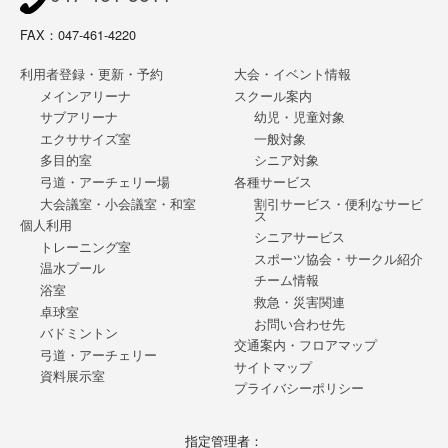
FAX：047-461-4220
利用者登録・更新・予約
大会・イベント情報
メインアリーナ
スクール案内
サブアリーナ
幼児・児童対象
エクササイズ室
一般対象
多目的室
シニア対象
弓道・アーチェリー場
各種サービス
大会議室・小会議室・和室
割引サービス・便利なサービ
ス
個人利用
シニアサービス
トレーニング室
スポーツ協会・サークル紹介
温水プール
チーム情報
浴室
救急・災害関連
卓球室
お問い合わせ先
バドミントン
交通案内・フロアマップ
弓道・アーチェリー
サイトマップ
資料展示室
プライバシーポリシー
指定管理者：