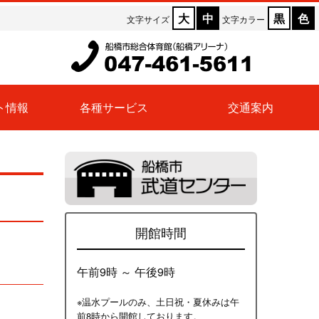
大
中
黒
色
文字サイズ
文字カラー
ト情報
各種サービス
交通案内
開館時間
午前9時 ～ 午後9時
※温水プールのみ、土日祝・夏休みは午
前8時から開館しております。